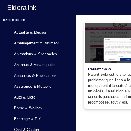
Eldoralink
CATEGORIES
Actualité & Médias
Aménagement & Bâtiment
Animations & Spectacles
Animaux & Aquariophilie
Parent Solo
Parent Solo est le site l
Annuaires & Publications
problèmatiques liées à la
monoparentalité suite à u
Assurance & Mutuelle
un décés. La relation aux
conseils juridiques, la fam
Auto & Moto
recomposée, tout y est.
Borne & Wallbox
Bricolage & DIY
Chat & Chaton