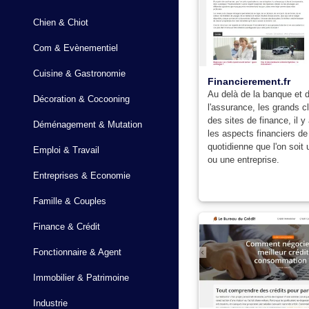
Chien & Chiot
Com & Evènementiel
Cuisine & Gastronomie
Financierement.fr
Au delà de la banque et 
Décoration & Cocooning
l'assurance, les grands c
des sites de finance, il y
Déménagement & Mutation
les aspects financiers de 
quotidienne que l'on soit u
Emploi & Travail
ou une entreprise.
Entreprises & Economie
Famille & Couples
Finance & Crédit
Fonctionnaire & Agent
Immobilier & Patrimoine
Industrie