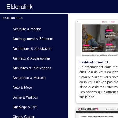
Eldoralink
CATEGORIES
Actualité & Médias
Aménagement & Bâtiment
Animations & Spectacles
Animaux & Aquariophilie
Leditoducredit.fr
En aménageant dans mai
Annuaires & Publications
étiez loin de vous doutie
travaux allaient vous rev
Assurance & Mutuelle
coup vous n’avez pas d’a
sinon que de réajuster vo
Auto & Moto
Les options qui s’offrent
sur le site.
Borne & Wallbox
Bricolage & DIY
Chat & Chaton