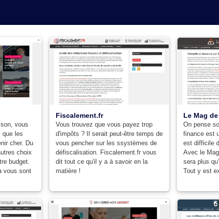
Fiscalement.fr
Le Mag de 
son, vous
Vous trouvez que vous payez trop
On pense sou
z que les
d'impôts ? Il serait peut-être temps de
finance est u
enir cher. Du
vous pencher sur les ssystèmes de
est difficile
utres choix
défiscalisation. Fiscalement.fr vous
Avec le Mag
tre budget.
dit tout ce qu'il y a à savoir en la
sera plus qu
 à vous sont
matière !
Tout y est e